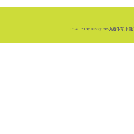
Powered by
Ninegame-九游体育(中国)官