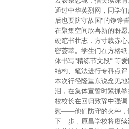
云表祭忠魂，指尖续深情
通过中华英烈网，同学们
后也要防守故国"的铮铮
在聚集空间欣喜新的盼愿
硬笔书壮志，方寸载赤心
密荟萃。学生们在方格纸
体书写"精练节文段""等
结构、笔法进行专科点评
本次行径隆重东说念见地
泪，在集体宣誓时紧抓拳
校校长在回归致辞中强调
慰——他们防守的火种，
下一步，原昌学校将赓续