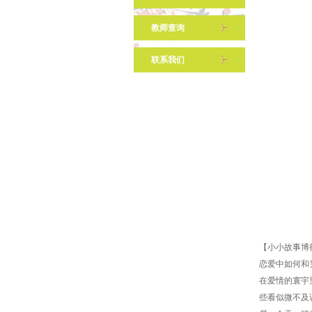
教师查询
联系我们
【小小故事博
恋爱中如何和
在爱情的寰宇
些看似微不及