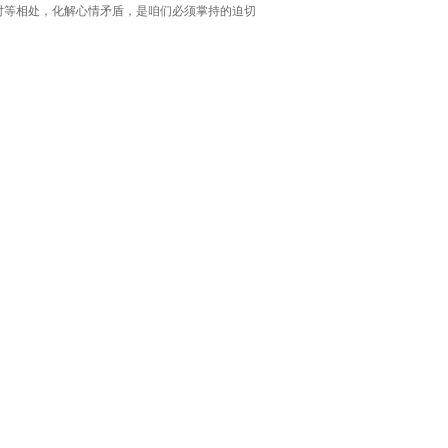
对等相处，化解心情矛盾，是咱们必须掌持的迫切