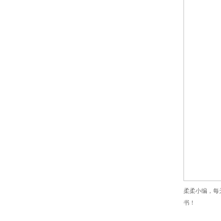
柔柔小编，每
书！