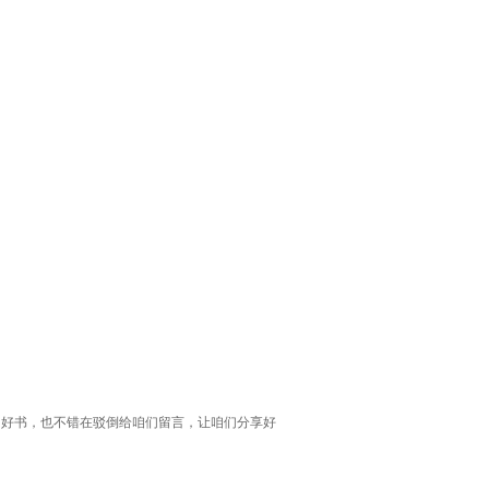
的好书，也不错在驳倒给咱们留言，让咱们分享好