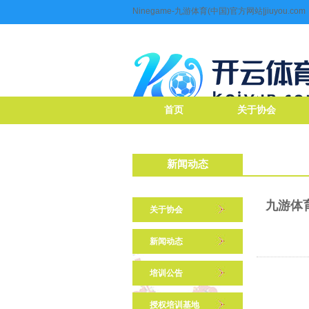
Ninegame-九游体育(中国)官方网站|jiuyou.com
首页
关于协会
新闻动态
九游体育
关于协会
新闻动态
培训公告
授权培训基地