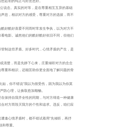
回想起初的纯正与好意思好。
备公说念。真实的对等，是在尊重相互互异的基础
的声息，相识对方的感受，尊重对方的选拔，而不
为酷好酷好喜爱不同而时常发生争执，以为对方不
张看电影。诚然他们的酷好酷好依旧不同，但他们
和管制这些矛盾。好多时代，心情矛盾的产生，是
驳或清楚，而是先静下心来，庄重倾听对方的念念
的尊重和相识，还能匡助你更全面地了解问题的骨
。比如，你不错说“我以为很受伤，因为我以为你莫
的严防心理，让换取愈加顺畅。
要在保持自我齐全性的同期，与对方缔造一种健康
投合对方而毁灭我方的个性和追求。违反，咱们应
遭逢心情矛盾时，都不错试着用“先倾听，再抒
脱和尊重。