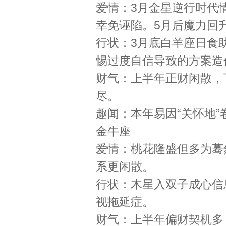
爱情：3月金星逆行时代
幸免诬陷。5月后魔力回
行状：3月底白羊座日食
惕过度自信导致的方案造
财气：上半年正财闲散，
尽。
趣闻：本年易因“关怀地”
金牛座
爱情：桃花隆盛但多为蓦
系更闲散。
行状：木星入双子成心信
视拖延症。
财气：上半年偏财契机多