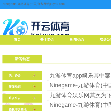
Ninegame-九游体育(中国)官方网站|jiuyou.com
首页
关于协会
新闻动态
培训公
新闻动态
九游体育app娱乐其中案
关于协会
Ninegame-九游体育(中国
新闻动态
九游体育娱乐网其次为“
培训公告
Ninegame-九游体育(中国
授权培训基地