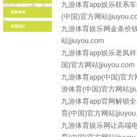
九游体育app娱乐联系车
教师查询
(中国)官方网站|jiuyou.c
联系我们
九游体育娱乐网金条价钱10
站|jiuyou.com
九游体育app娱乐老凤祥黄金
国)官方网站|jiuyou.com
九游体育app(中国)官方
游体育(中国)官方网站|jiuy
九游体育app官网解锁全新
育(中国)官方网站|jiuyou
九游体育娱乐网让高端电视