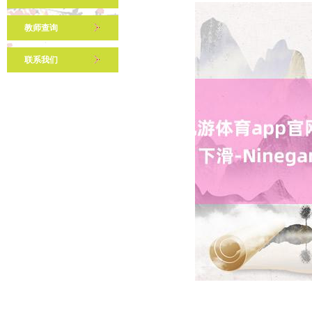
教师查询
联系我们