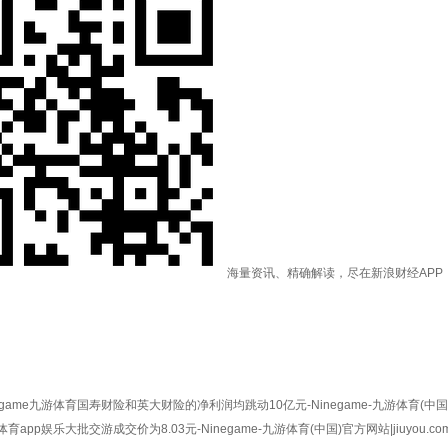
海量资讯、精确解读，尽在新浪财经APP
egame九游体育国寿财险和英大财险的净利润均跳动10亿元-Ninegame-九游体育(中国)官方
育app娱乐大批交游成交价为8.03元-Ninegame-九游体育(中国)官方网站|jiuyou.co