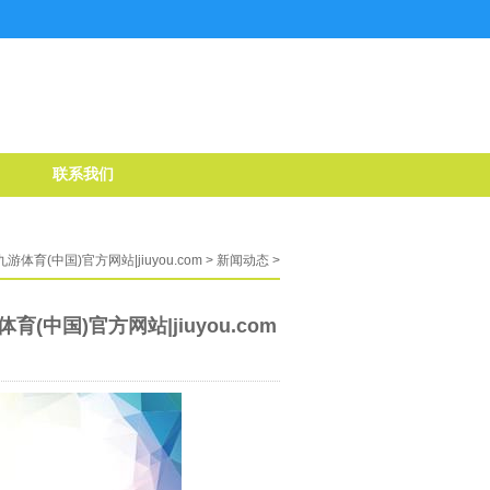
联系我们
-九游体育(中国)官方网站|jiuyou.com
>
新闻动态
>
(中国)官方网站|jiuyou.com