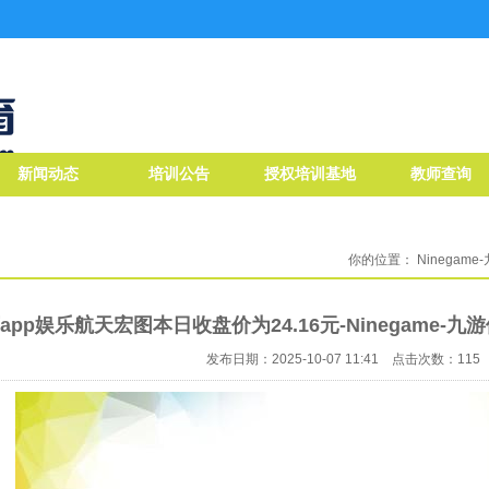
新闻动态
培训公告
授权培训基地
教师查询
你的位置：
Ninegame
pp娱乐航天宏图本日收盘价为24.16元-Ninegame-九游体育
发布日期：2025-10-07 11:41 点击次数：115