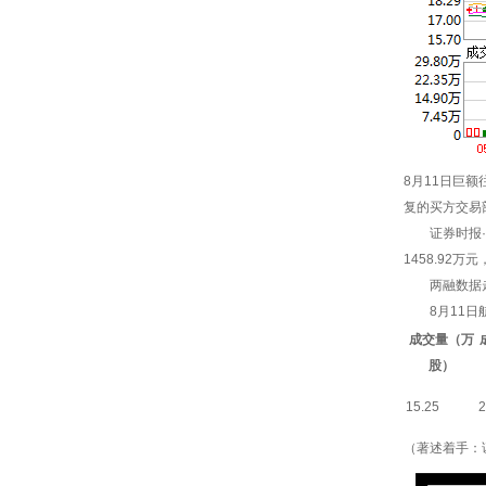
8月11日巨额
复的买方交易
证券时报·数据
1458.92万
两融数据走漏，
8月11日航
成交量（万
股）
15.25
2
（著述着手：