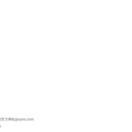
网站|jiuyou.com
m