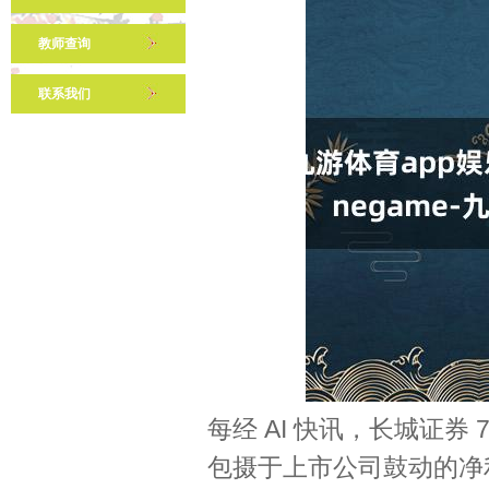
教师查询
联系我们
每经 AI 快讯，长城证券 
包摄于上市公司鼓动的净利润约