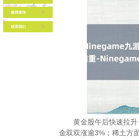
教师查询
联系我们
黄金股午后快速拉升，
金双双涨逾3%；稀土方面