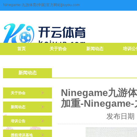
Ninegame-九游体育(中国)官方网站|jiuyou.com
首页
关于协会
新闻动态
培训公
新闻动态
Ninegame
关于协会
加重-Ninegame
新闻动态
发布日期：2
培训公告
授权培训基地