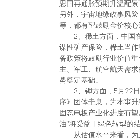
思国再通胀预期升温配景
另外，宇宙地缘政事风险
等，都有望鼓励金价核心
2、稀土方面，中国在宇
谋性矿产保险，稀土当作
备政策将鼓励行业价值重
主、军工、航空航天需求
势奠定基础。
3、锂方面，5月22日
序》团体圭臬，为本事升
固态电板产业化进度有望
油”将受益于绿色转型的
从估值水平来看，为止周