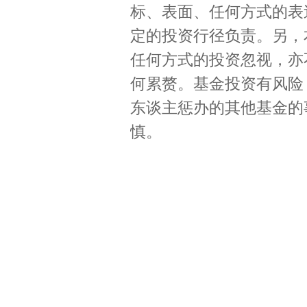
标、表面、任何方式的表
定的投资行径负责。另，
任何方式的投资忽视，亦
何累赘。基金投资有风险
东谈主惩办的其他基金的
慎。