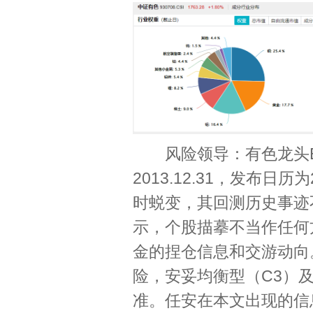
风险领导：有色龙头E
2013.12.31，发布日
时蜕变，其回测历史事迹
示，个股描摹不当作任何
金的捏仓信息和交游动向
险，安妥均衡型（C3）
准。任安在本文出现的信